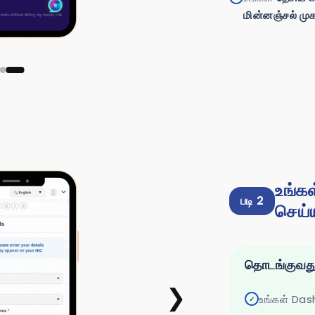
மின்னஞ்சல் மு
உங்கள
படி 2
செய்
தொடங்குவது 
❯
உங்கள் Das
✓