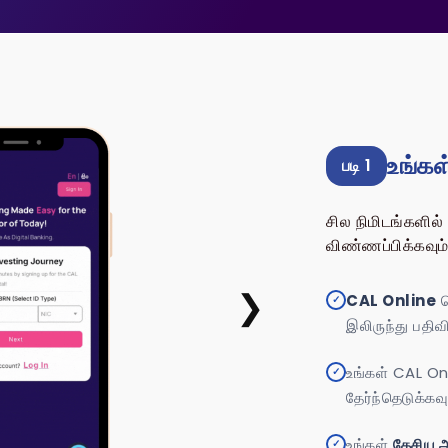
உங்கள
படி 1
சில நிமிடங்களில
விண்ணப்பிக்கவும
❯
CAL Online
ச
✓
இலிருந்து பதிவ
உங்கள் CAL O
✓
தேர்ந்தெடுக்கவு
உங்கள்
தேசிய 
✓