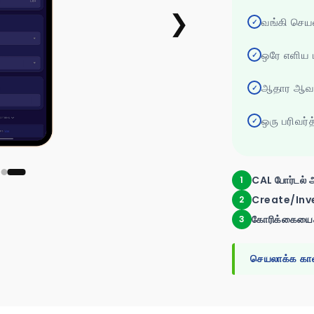
❯
வங்கி செய
✓
ஒரே எளிய பட
✓
ஆதார ஆவண
✓
ஒரு பரிவர்
✓
CAL போர்டல் 
1
Create/Inves
2
கோரிக்கையைச் 
3
செயலாக்க கால