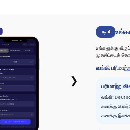
உங்க
படி 4
உங்களுக்கு விரு
முதலீட்டைத் தொ
வங்கி பரிமாற்ற
❯
பரிமாற்ற வி
வங்கி:
Deutsc
கணக்கு பெயர்:
கணக்கு இலக்க