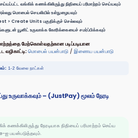
ெய்யப்பட்ட வங்கிக் கணக்கிலிருந்து நிதியைப் பரிமாற்றம் செய்யவும்
அல்லது மொபைல் செயலியில் உள்நுழையவும்
t > Create Units பகுதிக்குச் செல்லவும்
ங்களுடன் யூனிட் உருவாக்க கோரிக்கையைச் சமர்ப்பிக்கவும்
ிமாற்றத்தை மேற்கொள்வதற்கான படிப்படியான
ட்ட வழிகாட்டி:
மொபைல் பயன்பாடு
/
இணைய பயன்பாடு
ம்:
1-2 வேலை நாட்கள்
ய்து உருவாக்கவும் – (JustPay) மூலம் நேரடி
கிக் கணக்கிலிருந்து நேரடியாக நிதியைப் பரிமாற்றம் செய்ய
e-ஐ பயன்படுத்தவும்.