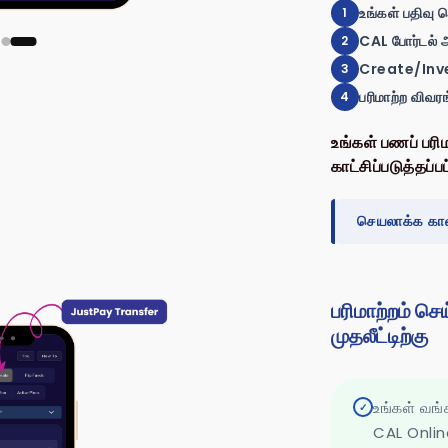
உங்கள் பதிவு ச
1
CAL போர்டல் 
2
Create/Inves
3
பரிமாற்ற விவர
4
உங்கள் பணப் பர
காட்சிப்படுத்தப்ப
செயலாக்க கால
பரிமாற்றம் செ
முதலீட்டிற்கு
உங்கள் வங்
✓
CAL Onlin