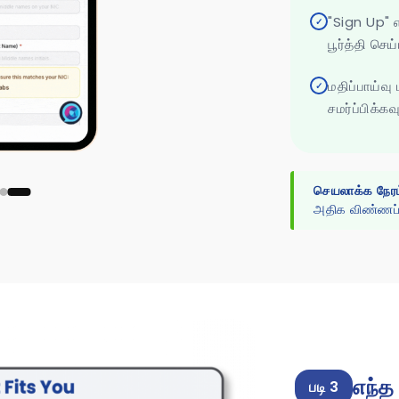
"Sign Up" 
✓
பூர்த்தி செய்
மதிப்பாய்வு
✓
சமர்ப்பிக்கவு
செயலாக்க நேரம
அதிக விண்ணப்ப
எந்த
படி 3