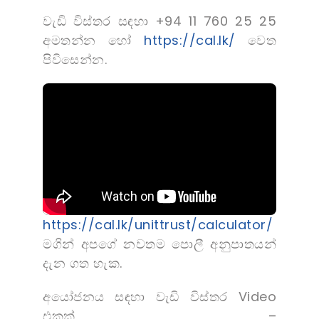
වැඩි විස්තර සඳහා +94 11 760 25 25
අමතන්න හෝ
https://cal.lk/
වෙත
පිවිසෙන්න.
https://cal.lk/unittrust/calculator/
මගින් අපගේ නවතම පොලී අනුපාතයන්
දැන ගත හැක.
අයෝජනය සඳහා වැඩි විස්තර Video
එකක් –