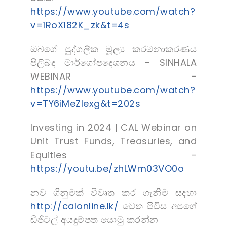
https://www.youtube.com/watch?
v=1RoX182K_zk&t=4s
ඔබගේ පුද්ගලික මූල්‍ය කරමනාකරණය
පිලිබද මාර්ගෝපදෙශනය – SINHALA
WEBINAR –
https://www.youtube.com/watch?
v=TY6iMeZIexg&t=202s
Investing in 2024 | CAL Webinar on
Unit Trust Funds, Treasuries, and
Equities –
https://youtu.be/zhLWm03VO0o
නව ගිනුමක් විවෘත කර ගැනිම සදහා
http://calonline.lk/
වෙත පිවිස අපගේ
ඩිජිටල් අයදුම්පත යොමු කරන්න