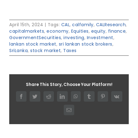
April 15th, 2024
|
Tags:
CAL
,
calfamily
,
CALResearch
,
capitalmarkets
,
economy
,
Equities
,
equity
,
finance
,
GovernmentSecurities
,
investing
,
Investment
,
lankan stock market
,
sri lankan stock brokers
,
SriLanka
,
stock market
,
Taxes
Share This Story, Choose Your Platform!
Facebook
Twitter
Reddit
LinkedIn
WhatsApp
Tumblr
Pinterest
Vk
Email