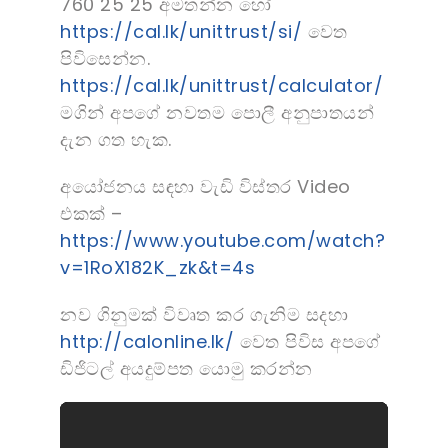
760 25 25 අමතන්න හෝ
https://cal.lk/unittrust/si/
වෙත
පිවිසෙන්න.
https://cal.lk/unittrust/calculator/
මගින් අපගේ නවතම පොලී අනුපාතයන්
දැන ගත හැක.
අයෝජනය සඳහා වැඩි විස්තර Video
එකක් –
https://www.youtube.com/watch?
v=1RoX182K_zk&t=4s
නව ගිනුමක් විවෘත කර ගැනිම සදහා
http://calonline.lk/
වෙත පිවිස අපගේ
ඩිජිටල් අයදුම්පත යොමු කරන්න